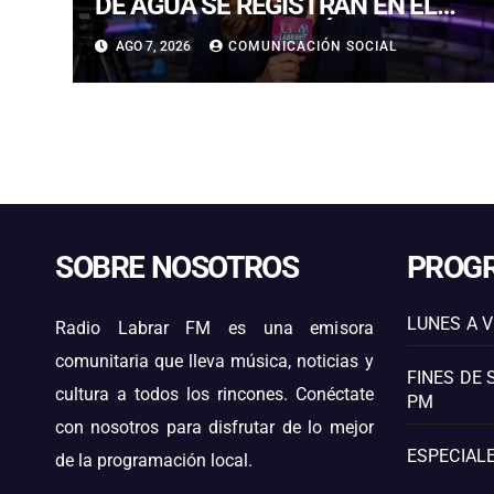
DE AGUA SE REGISTRAN EN EL
CENTRO DE COPIAPÓ
AGO 7, 2026
COMUNICACIÓN SOCIAL
SOBRE NOSOTROS
PROG
LUNES A V
Radio Labrar FM es una emisora
comunitaria que lleva música, noticias y
FINES DE 
cultura a todos los rincones. Conéctate
PM
con nosotros para disfrutar de lo mejor
ESPECIALE
de la programación local.