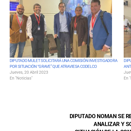
DIPUTADO MULET SOLICITARÁ UNA COMISIÓN INVESTIGADORA
DIP
POR SITUACIÓN “GRAVE” QUE ATRAVIESA CODELCO
ANT
Jueves, 20 Abril 2023
Jue
En "Noticias"
En "
DIPUTADO NOMAN SE R
ANALIZAR Y S