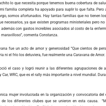
chito lo que necesita porque tenemos buena cobertura de salu
i familia completa ha apoyado para suplir lo que falta. Pero a
argo, somos afortunados. Hay tantas familias que no tienen los 
ue necesarios, ya que existen programas ministeriales pero no 
 y además con gastos increíbles asociados al costo de la enfer
go maravilloso”, comenta Constanza.
ana fue un acto de amor y generosidad “Que cientos de perso
uvia ni el frío los detuviera, fue realmente una Caravana de Amor
oció el caso y logró reunir a las diferentes agrupaciones de 
lly Car, WRC, que es el rally más importante a nivel mundial. Du
a única mujer involucrada en la organización y convocatoria del
s de los diferentes clubes que se unieron en esta causa. 