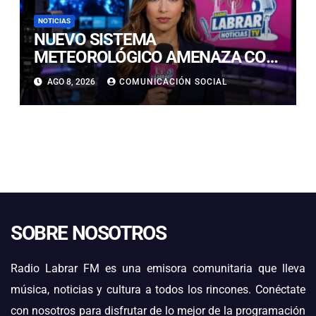
NOTICIAS
NUEVO SISTEMA
METEOROLÓGICO AMENAZA CON
LLUVIAS, NIEVE Y TORMENTAS
AGO 8, 2026
COMUNICACIÓN SOCIAL
ELÉCTRICAS EN ATACAMA
SOBRE NOSOTROS
Radio Labrar FM es una emisora comunitaria que lleva
música, noticias y cultura a todos los rincones. Conéctate
con nosotros para disfrutar de lo mejor de la programación