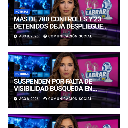
NOTICIAS
MÁS DE 780 CONTROLES Y 23
DETENIDOS DEJA DESPLIEGUE
POLICIAL EN COPIAPÓ Y CALDERA
AGO 8, 2026
COMUNICACIÓN SOCIAL
NOTICIAS
SUSPENDEN POR FALTA DE
VISIBILIDAD BÚSQUEDA EN
CALDERILLA: OPERATIVO SE
AGO 8, 2026
COMUNICACIÓN SOCIAL
RETOMARÁ ESTE DOMINGO