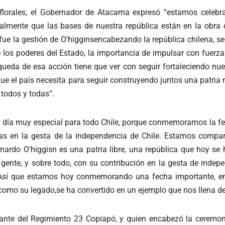
 florales, el Gobernador de Atacama expresó “estamos celebran
lmente que las bases de nuestra república están en la obra d
fue la gestión de O’higginsencabezando la república chilena, 
e los poderes del Estado, la importancia de impulsar con fuerza
ueda de esa acción tiene que ver con seguir fortaleciendo nues
que el país necesita para seguir construyendo juntos una patria 
 todos y todas”.
 día muy especial para todo Chile, porque conmemoramos la fec
uras en la gesta de la independencia de Chile. Estamos compar
ardo O’higgisn es una patria libre, una república que hoy se
gente, y sobre todo, con su contribución en la gesta de indepe
s. Así que estamos hoy conmemorando una fecha importante, e
como su legado,se ha convertido en un ejemplo que nos llena de 
te del Regimiento 23 Copiapó, y quien encabezó la ceremoni