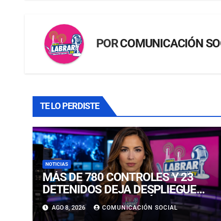
POR
COMUNICACIÓN SO
TE LO PERDISTE
NOTICIAS
MÁS DE 780 CONTROLES Y 23
DETENIDOS DEJA DESPLIEGUE
POLICIAL EN COPIAPÓ Y
AGO 8, 2026
COMUNICACIÓN SOCIAL
CALDERA