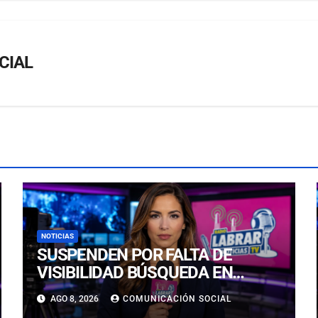
CIAL
NOTICIAS
SUSPENDEN POR FALTA DE
VISIBILIDAD BÚSQUEDA EN
CALDERILLA: OPERATIVO SE
AGO 8, 2026
COMUNICACIÓN SOCIAL
RETOMARÁ ESTE DOMINGO