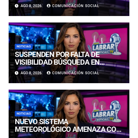
POLICIAL EN COPIAPÓ Y CALDERA
AGO 8, 2026
COMUNICACIÓN SOCIAL
NOTICIAS
SUSPENDEN POR FALTA DE
VISIBILIDAD BÚSQUEDA EN
CALDERILLA: OPERATIVO SE
AGO 8, 2026
COMUNICACIÓN SOCIAL
RETOMARÁ ESTE DOMINGO
NOTICIAS
NUEVO SISTEMA
METEOROLÓGICO AMENAZA CON
LLUVIAS, NIEVE Y TORMENTAS