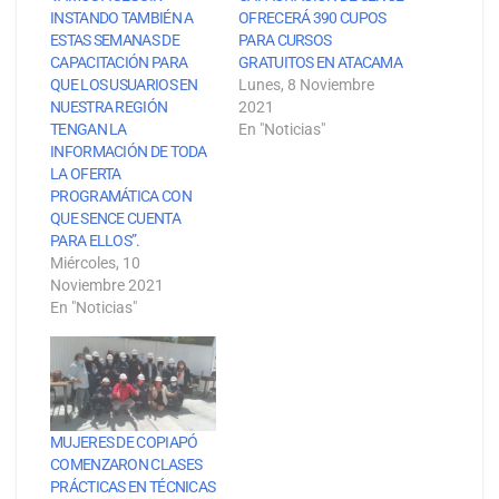
INSTANDO TAMBIÉN A
OFRECERÁ 390 CUPOS
ESTAS SEMANAS DE
PARA CURSOS
CAPACITACIÓN PARA
GRATUITOS EN ATACAMA
QUE LOS USUARIOS EN
Lunes, 8 Noviembre
NUESTRA REGIÓN
2021
TENGAN LA
En "Noticias"
INFORMACIÓN DE TODA
LA OFERTA
PROGRAMÁTICA CON
QUE SENCE CUENTA
PARA ELLOS”.
Miércoles, 10
Noviembre 2021
En "Noticias"
MUJERES DE COPIAPÓ
COMENZARON CLASES
PRÁCTICAS EN TÉCNICAS