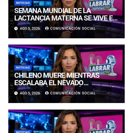
NOTICIAS
SEMANA MUNDIAL DE LA
LACTANCIA MATERNA SE VIVE EN
COPIAPÓ CON FERIA EDUCATIVA
AGO 5, 2026
COMUNICACIÓN SOCIAL
ABIERTA A LA COMUNIDAD
NOTICIAS
CHILENO MUERE MIENTRAS
ESCALABA EL NEVADO
HUASCARÁN EN PERÚ: SE HABRÍA
AGO 5, 2026
COMUNICACIÓN SOCIAL
PRECIPITADO DESDE 900 METROS
NOTICIAS