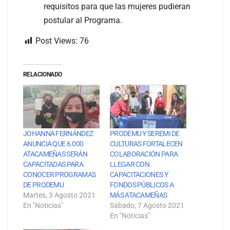
requisitos para que las mujeres pudieran
postular al Programa.
Post Views:
76
RELACIONADO
JOHANNA FERNÁNDEZ
PRODEMU Y SEREMI DE
ANUNCIA QUE 6.000
CULTURAS FORTALECEN
ATACAMEÑAS SERÁN
COLABORACIÓN PARA
CAPACITADAS PARA
LLEGAR CON
CONOCER PROGRAMAS
CAPACITACIONES Y
DE PRODEMU
FONDOS PÚBLICOS A
Martes, 3 Agosto 2021
MÁS ATACAMEÑAS
En "Noticias"
Sábado, 7 Agosto 2021
En "Noticias"