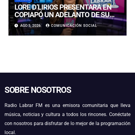
LORE D’LIRIOS PRESENTARÁ EN
COPIAPÓ UN ADELANTO DE SU
NUEVO ÁLBUM “FRUTOS Y
AGO 5, 2026
COMUNICACIÓN SOCIAL
RAÍCES”
SOBRE NOSOTROS
Radio Labrar FM es una emisora comunitaria que lleva
música, noticias y cultura a todos los rincones. Conéctate
con nosotros para disfrutar de lo mejor de la programación
local.