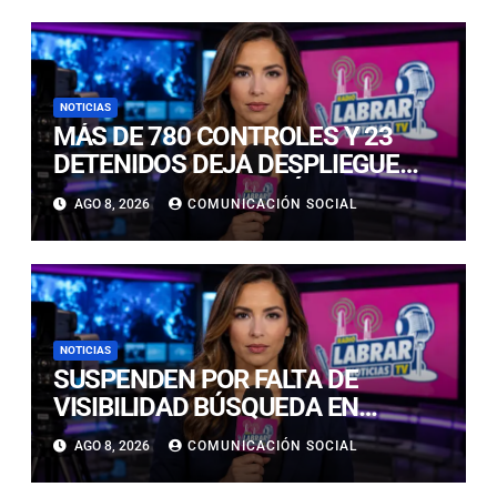
NOTICIAS
MÁS DE 780 CONTROLES Y 23
DETENIDOS DEJA DESPLIEGUE
POLICIAL EN COPIAPÓ Y CALDERA
AGO 8, 2026
COMUNICACIÓN SOCIAL
NOTICIAS
SUSPENDEN POR FALTA DE
VISIBILIDAD BÚSQUEDA EN
CALDERILLA: OPERATIVO SE
AGO 8, 2026
COMUNICACIÓN SOCIAL
RETOMARÁ ESTE DOMINGO