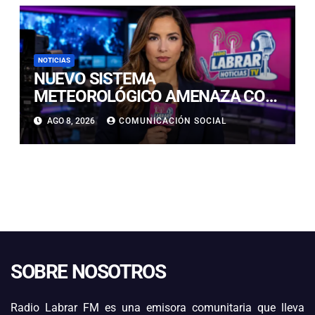
NOTICIAS
NUEVO SISTEMA
METEOROLÓGICO AMENAZA CON
LLUVIAS, NIEVE Y TORMENTAS
AGO 8, 2026
COMUNICACIÓN SOCIAL
ELÉCTRICAS EN ATACAMA
SOBRE NOSOTROS
Radio Labrar FM es una emisora comunitaria que lleva