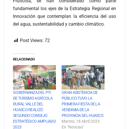
Frutícola, se han considerado como parte
fundamental los ejes de la Estrategia Regional en
Innovación que contemplan la eficiencia del uso
del agua, sustentabilidad y cambio climático.
Post Views:
72
RELACIONADO
GOBERNANZA DEL PTI
GRAN ASISTENCIA DE
DE TURISMO AGRÍCOLA
PÚBLICO TUVO LA
RURAL VALLE DEL
PRIMERA FIESTA DE LA
HUASCO REALIZÓ
VENDIMIA DE LA
SEGUNDO CONSEJO
PROVINCIA DEL HUASCO
ESTRATÉGICO AMPLIADO
Martes, 18 Abril 2023
2023
En "Noticias"