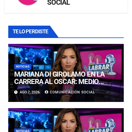
SOCIAL
TE LO PERDISTE
NOTICIAS
MARIANA DI GIROLAMO EN LA
CARRERA AL OSCAR: MEDIO
ESPECIALIZADO LA PROPONE
AGO 7, 2026
COMUNICACIÓN SOCIAL
COMO UNA DE LAS FAVORITAS
NOTICIAS