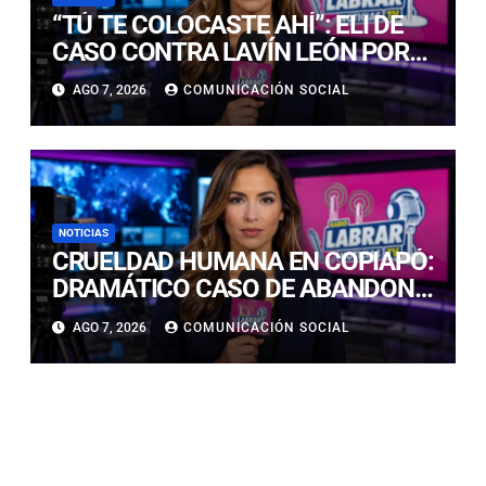
“TÚ TE COLOCASTE AHÍ”: ELI DE
CASO CONTRA LAVÍN LEÓN POR
NO HABLAR CON LA PRENSA AL
AGO 7, 2026
COMUNICACIÓN SOCIAL
DEJAR LA CÁRCEL
NOTICIAS
CRUELDAD HUMANA EN COPIAPÓ:
DRAMÁTICO CASO DE ABANDONO
ANIMAL DE SIETE CACHORROS
AGO 7, 2026
COMUNICACIÓN SOCIAL