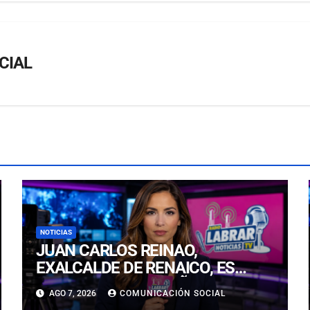
CIAL
NOTICIAS
JUAN CARLOS REINAO,
EXALCALDE DE RENAICO, ES
CONDENADO A 15 AÑOS DE
AGO 7, 2026
COMUNICACIÓN SOCIAL
CÁRCEL POR DELITOS DE