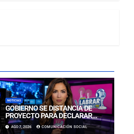
NOTICIAS
GOBIERNO SE DISTANCIA DE
PROYECTO PARA DECLARAR
FERIADO EL 17 DE SEPTIEMBRE:
AGO 7, 2026
COMUNICACIÓN SOCIAL
“NO ES NECESARIO INNOVAR”