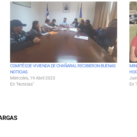
COMITÉS DE VIVIENDA DE CHAÑARAL RECIBIERON BUENAS
MIN
NOTICIAS
HOG
Miércoles, 19 Abril 2023
Jue
En "Noticias"
En "
VARGAS