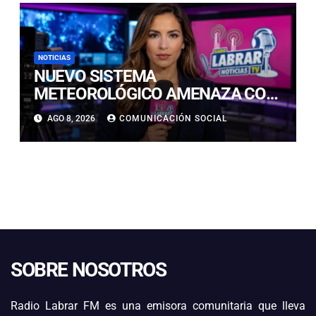
NOTICIAS
NUEVO SISTEMA
METEOROLÓGICO AMENAZA CON
LLUVIAS, NIEVE Y TORMENTAS
AGO 8, 2026
COMUNICACIÓN SOCIAL
ELÉCTRICAS EN ATACAMA
SOBRE NOSOTROS
Radio Labrar FM es una emisora comunitaria que lleva