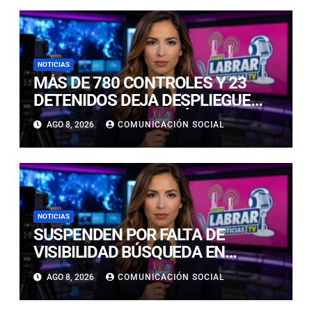
NOTICIAS
MÁS DE 780 CONTROLES Y 23
DETENIDOS DEJA DESPLIEGUE
POLICIAL EN COPIAPÓ Y CALDERA
AGO 8, 2026
COMUNICACIÓN SOCIAL
NOTICIAS
SUSPENDEN POR FALTA DE
VISIBILIDAD BÚSQUEDA EN
CALDERILLA: OPERATIVO SE
AGO 8, 2026
COMUNICACIÓN SOCIAL
RETOMARÁ ESTE DOMINGO