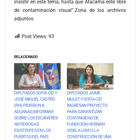
insistir en este tema, hasta que Atacama esté libre
de contaminación visual”.Zona de los archivos
adjuntos
Post Views:
93
RELACIONADO
DIPUTADOS SOFÍA CID Y
DIPUTADOS JAIME
JOSÉ MIGUEL CASTRO
MULET Y SOFÍA CID
(RN) PIDIERON A
INGRESAN PROYECTO
ADUANAS INFORMAR
PARA GARANTIZAR
SOBRE LOS ESCÁNERES
CONTINUIDAD DE
ANTIDROGAS
FUNDICIÓN HERNÁN
EXISTENTES EN LOS
VIDELA LIRA O LA
PUERTOS DEL PAÍS
CONSTRUCCIÓN DE UNA