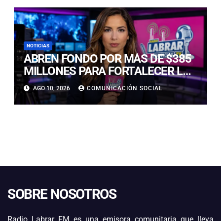
CALDERA
NOTICIAS
ABREN FONDO POR MÁS DE $385
MILLONES PARA FORTALECER LA
PESCA ARTESANAL EN ATACAMA
AGO 10, 2026
COMUNICACIÓN SOCIAL
SOBRE NOSOTROS
Radio Labrar FM es una emisora comunitaria que lleva