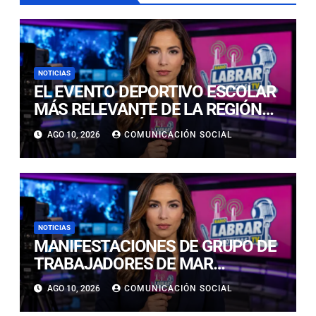
NOTICIAS
EL EVENTO DEPORTIVO ESCOLAR
MÁS RELEVANTE DE LA REGIÓN
CONVOCA A JÓVENES PROMESAS
AGO 10, 2026
COMUNICACIÓN SOCIAL
DEL DEPORTE CIENCIA EN EL
COLEGIO PARROQUIAL PADRE
NEGRO.
NOTICIAS
MANIFESTACIONES DE GRUPO DE
TRABAJADORES DE MAR
PROVOCAN EL CORTE TOTAL DE
AGO 10, 2026
COMUNICACIÓN SOCIAL
LA RUTA 5 NORTE A LA ALTURA DE