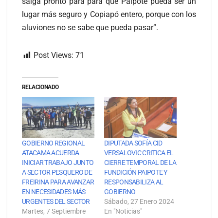
salga pronto para para que Paipote pueda ser un
lugar más seguro y Copiapó entero, porque con los
aluviones no se sabe que pueda pasar”.
Post Views:
71
RELACIONADO
GOBIERNO REGIONAL
DIPUTADA SOFÍA CID
ATACAMA ACUERDA
VERSALOVIC CRITICA EL
INICIAR TRABAJO JUNTO
CIERRE TEMPORAL DE LA
A SECTOR PESQUERO DE
FUNDICIÓN PAIPOTE Y
FREIRINA PARA AVANZAR
RESPONSABILIZA AL
EN NECESIDADES MÁS
GOBIERNO
URGENTES DEL SECTOR
Sábado, 27 Enero 2024
Martes, 7 Septiembre
En "Noticias"