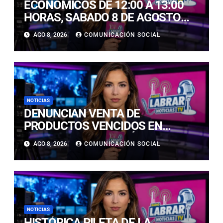
ECONÓMICOS DE 12:00 A 13:00
HORAS, SABADO 8 DE AGOSTO
2026
AGO 8, 2026
COMUNICACIÓN SOCIAL
NOTICIAS
DENUNCIAN VENTA DE
PRODUCTOS VENCIDOS EN
LOCALES DE COPIAPÓ:
AGO 8, 2026
COMUNICACIÓN SOCIAL
FISCALIZACIÓN CONFIRMA
HALLAZGOS
NOTICIAS
HISTÓRICA PILETA DE LA