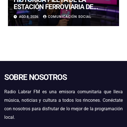
ESTACIÓN FERROVIARIA DE
COPIAPÓ RESULTÓ GRAVEMENTE
AGO 8, 2026
COMUNICACIÓN SOCIAL
DAÑADA TRAS SER IMPACTADA
POR UN VEHÍCULO
SOBRE NOSOTROS
Radio Labrar FM es una emisora comunitaria que lleva
música, noticias y cultura a todos los rincones. Conéctate
con nosotros para disfrutar de lo mejor de la programación
local.