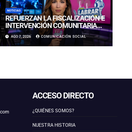
NOTICIAS
REFUERZAN LA FISCALIZACIÓN E
INTERVENCIÓN COMUNITARIA
CON OPERATIVO CONJUNTO EN
AGO 7, 2026
COMUNICACIÓN SOCIAL
CALDERA
ACCESO DIRECTO
¿QUIÉNES SOMOS?
l.com
NUESTRA HISTORIA