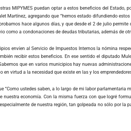
stras MIPYMES puedan optar a estos beneficios del Estado, p
et Martínez, agregando que “hemos estado difundiendo estos día
aprobamos hace algunos días, y que desde el 2 de julio permite
vio como a condonaciones de deudas tributarias, además de otros 
pios envíen al Servicio de Impuestos Internos la nómina respe
ambién recibir estos beneficios. En ese sentido el diputado Mul
abemos que en varios municipios hay nuevas administracione
io en virtud a la necesidad que existe en las y los emprendedor
e “Como ustedes saben, a lo largo de mi labor parlamentaria mi 
e nuestra economía. Con la misma fuerza con que logré formul
specialmente de nuestra región, tan golpeada no sólo por la p