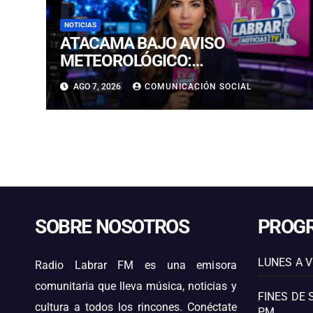
NOTICIAS
ATACAMA BAJO AVISO
METEOROLÓGICO:
PRONOSTICAN LLUVIAS E
AGO 7, 2026
COMUNICACIÓN SOCIAL
ISOTERMA CERO ALTA EN
PRECORDILLERA Y CORDILLERA
SOBRE NOSOTROS
PROG
LUNES A V
Radio Labrar FM es una emisora
comunitaria que lleva música, noticias y
FINES DE 
cultura a todos los rincones. Conéctate
PM