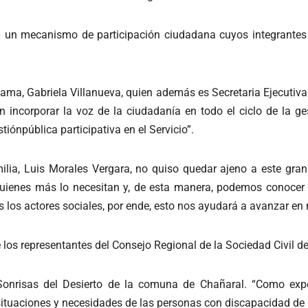
n un mecanismo de participación ciudadana cuyos integrantes r
cama, Gabriela Villanueva, quien además es Secretaria Ejecutiv
n incorporar la voz de la ciudadanía en todo el ciclo de la ges
tiónpública participativa en el Servicio”.
ilia, Luis Morales Vergara, no quiso quedar ajeno a este gran 
uienes más lo necesitan y, de esta manera, podemos conocer 
 actores sociales, por ende, esto nos ayudará a avanzar en ma
e los representantes del Consejo Regional de la Sociedad Civil
onrisas del Desierto de la comuna de Chañaral. “Como expe
 situaciones y necesidades de las personas con discapacidad de 